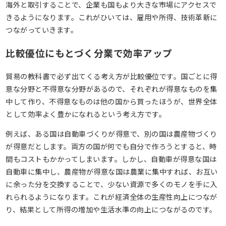
海外と取引することで、企業も国もより大きな市場にアクセスで
きるようになります。これがひいては、雇用や所得、技術革新に
つながっていきます。
比較優位にもとづく分業で効率アップ
貿易の教科書で必ず出てくる考え方が比較優位です。国ごとに得
意な分野と不得意な分野があるので、それぞれが得意なものを集
中して作り、不得意なものは他の国から買ったほうが、世界全体
として効率よく豊かになれるという考え方です。
例えば、ある国は自動車づくりが得意で、別の国は農産物づくり
が得意だとします。両方の国が何でも自分で作ろうとすると、時
間もコストもかかってしまいます。しかし、自動車が得意な国は
自動車に集中し、農産物が得意な国は農業に集中すれば、お互い
に余った分を交換することで、少ない資源で多くのモノを手に入
れられるようになります。これが経済全体の生産性向上につなが
り、結果として所得の増加や生活水準の向上につながるのです。