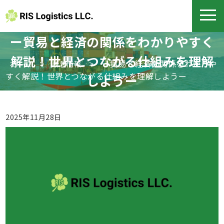
ー貿易と経済の関係をわかりやすく
解説！世界とつながる仕組みを理解
>
>
ー貿易と経済の関係をわかりや
ホーム
新着情報
すく解説！世界とつながる仕組みを理解しようー
しようー
2025年11月28日