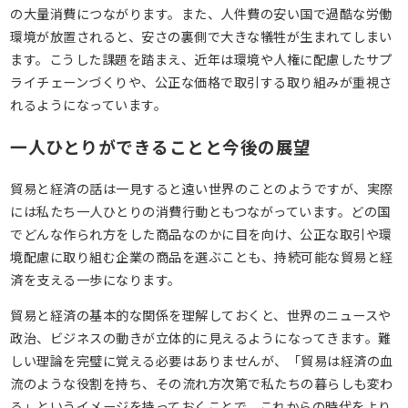
の大量消費につながります。また、人件費の安い国で過酷な労働
環境が放置されると、安さの裏側で大きな犠牲が生まれてしまい
ます。こうした課題を踏まえ、近年は環境や人権に配慮したサプ
ライチェーンづくりや、公正な価格で取引する取り組みが重視さ
れるようになっています。
一人ひとりができることと今後の展望
貿易と経済の話は一見すると遠い世界のことのようですが、実際
には私たち一人ひとりの消費行動ともつながっています。どの国
でどんな作られ方をした商品なのかに目を向け、公正な取引や環
境配慮に取り組む企業の商品を選ぶことも、持続可能な貿易と経
済を支える一歩になります。
貿易と経済の基本的な関係を理解しておくと、世界のニュースや
政治、ビジネスの動きが立体的に見えるようになってきます。難
しい理論を完璧に覚える必要はありませんが、「貿易は経済の血
流のような役割を持ち、その流れ方次第で私たちの暮らしも変わ
る」というイメージを持っておくことで、これからの時代をより