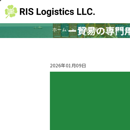
ー貿易の専門
ホーム
>
新着情報
>
ー貿易の
2026年01月09日