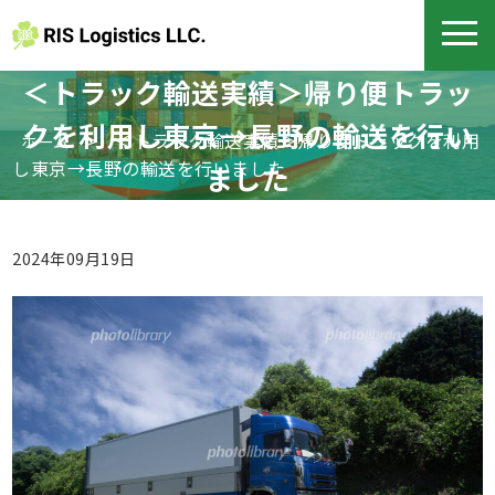
＜トラック輸送実績＞帰り便トラッ
クを利用し東京→長野の輸送を行い
>
＜トラック輸送実績＞帰り便トラックを利用
ホーム
し東京→長野の輸送を行いました
ました
2024年09月19日