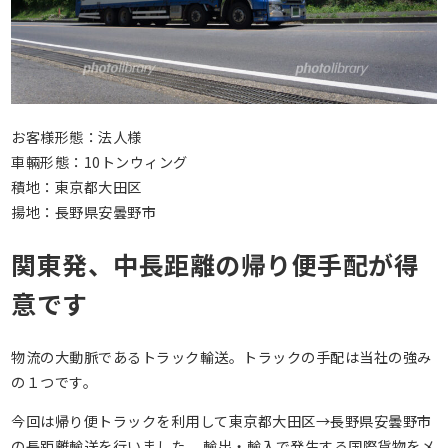
お客様形態：法人様
車輛形態：10トンウィング
積地：東京都大田区
揚地：長野県安曇野市
関東発、中長距離の帰り便手配が得
意です
物流の大動脈であるトラック輸送。トラックの手配は当社の強み
の１つです。
今回は帰り便トラックを利用して東京都大田区→長野県安曇野市
の長距離輸送を行いました。 輸出・輸入で発生する国際貨物をメ